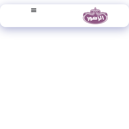
خطي
لى
لمحتوى