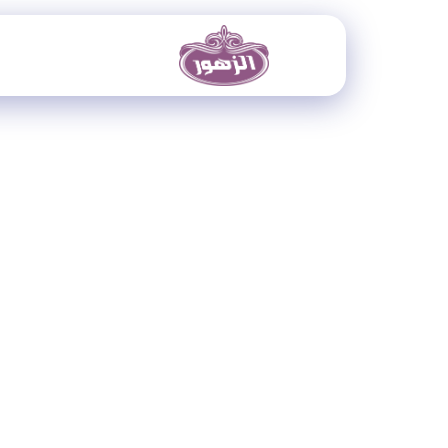
خطي
لى
لمحتوى